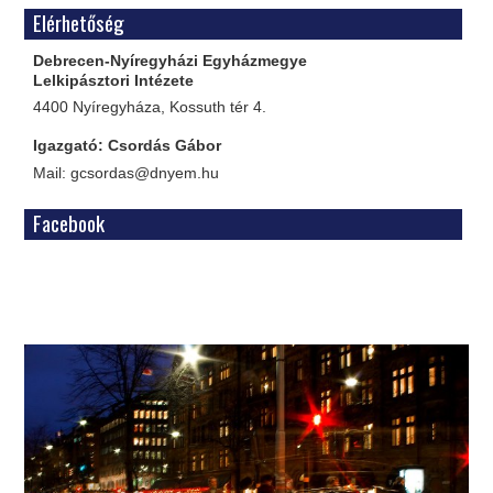
Elérhetőség
Debrecen-Nyíregyházi Egyházmegye
Lelkipásztori Intézete
4400 Nyíregyháza, Kossuth tér 4.
Igazgató: Csordás Gábor
Mail: gcsordas@dnyem.hu
Facebook
WordPress
Gallery