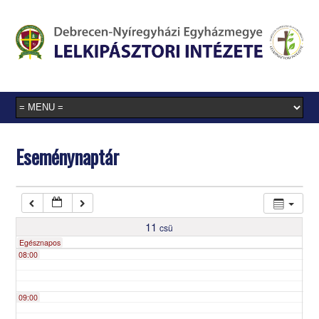
03:00
04:00
05:00
Eseménynaptár
06:00
07:00
11
csü
Egésznapos
08:00
09:00