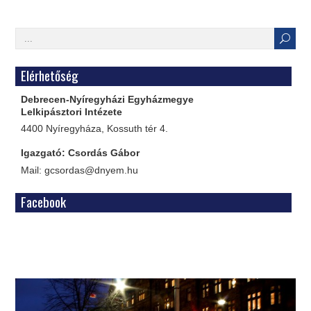
Elérhetőség
Debrecen-Nyíregyházi Egyházmegye
Lelkipásztori Intézete
4400 Nyíregyháza, Kossuth tér 4.
Igazgató: Csordás Gábor
Mail: gcsordas@dnyem.hu
Facebook
WordPress
Gallery