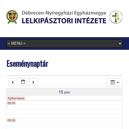
03:00
04:00
05:00
Eseménynaptár
06:00
07:00
15
pén
Egésznapos
08:00
09:00