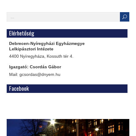
Elérhetőség
Debrecen-Nyíregyházi Egyházmegye
Lelkipásztori Intézete
4400 Nyíregyháza, Kossuth tér 4.
Igazgató: Csordás Gábor
Mail: gcsordas@dnyem.hu
Facebook
WordPress
Gallery