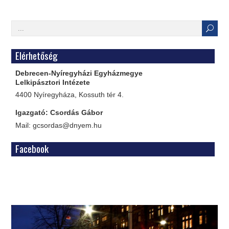
Elérhetőség
Debrecen-Nyíregyházi Egyházmegye
Lelkipásztori Intézete
4400 Nyíregyháza, Kossuth tér 4.
Igazgató: Csordás Gábor
Mail: gcsordas@dnyem.hu
Facebook
WordPress
Gallery