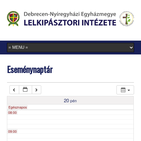
03:00
04:00
05:00
Eseménynaptár
06:00
07:00
20
pén
Egésznapos
08:00
09:00