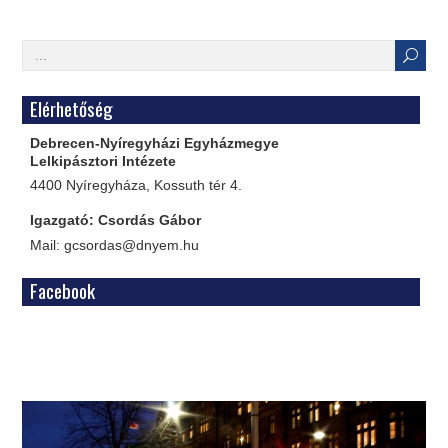
Elérhetőség
Debrecen-Nyíregyházi Egyházmegye
Lelkipásztori Intézete
4400 Nyíregyháza, Kossuth tér 4.
Igazgató: Csordás Gábor
Mail: gcsordas@dnyem.hu
Facebook
WordPress
Gallery