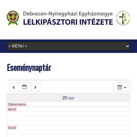
03:00
04:00
05:00
Eseménynaptár
06:00
07:00
20
szo
Egésznapos
08:00
09:00