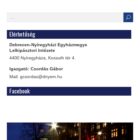
Elérhetőség
Debrecen-Nyíregyházi Egyházmegye
Lelkipásztori Intézete
4400 Nyíregyháza, Kossuth tér 4.
Igazgató: Csordás Gábor
Mail: gcsordas@dnyem.hu
Facebook
WordPress
Gallery