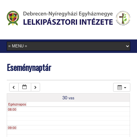
03:00
04:00
05:00
Eseménynaptár
06:00
07:00
30
vas
Egésznapos
08:00
09:00