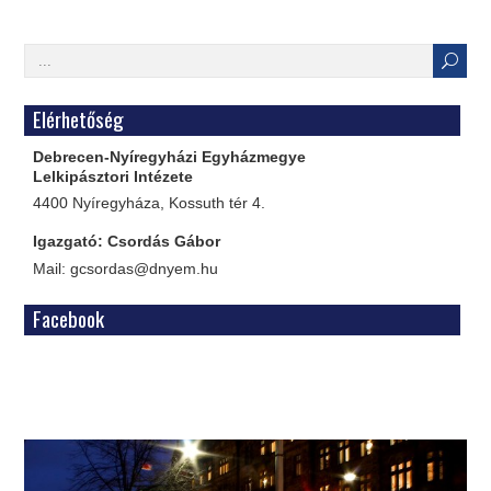
Elérhetőség
Debrecen-Nyíregyházi Egyházmegye
Lelkipásztori Intézete
4400 Nyíregyháza, Kossuth tér 4.
Igazgató: Csordás Gábor
Mail: gcsordas@dnyem.hu
Facebook
WordPress
Gallery