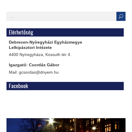
Elérhetőség
Debrecen-Nyíregyházi Egyházmegye
Lelkipásztori Intézete
4400 Nyíregyháza, Kossuth tér 4.
Igazgató: Csordás Gábor
Mail: gcsordas@dnyem.hu
Facebook
WordPress
Gallery