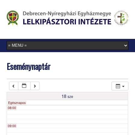
03:00
04:00
05:00
Eseménynaptár
06:00
07:00
18
sze
Egésznapos
08:00
09:00