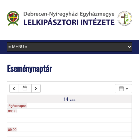
03:00
04:00
05:00
Eseménynaptár
06:00
07:00
14
vas
Egésznapos
08:00
09:00