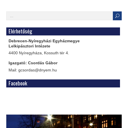
Elérhetőség
Debrecen-Nyíregyházi Egyházmegye
Lelkipásztori Intézete
4400 Nyíregyháza, Kossuth tér 4.
Igazgató: Csordás Gábor
Mail: gcsordas@dnyem.hu
Facebook
WordPress
Gallery