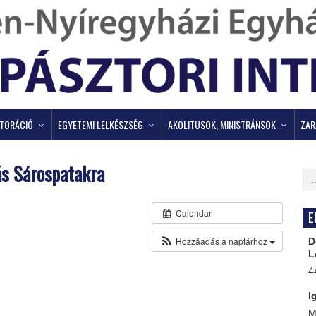
ZTORÁCIÓ
EGYETEMI LELKÉSZSÉG
AKOLITUSOK, MINISTRÁNSOK
ZAR
ás Sárospatakra
Calendar
El
Hozzáadás a naptárhoz
De
Le
44
Ig
Ma