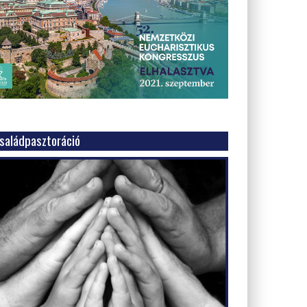
aládpasztoráció