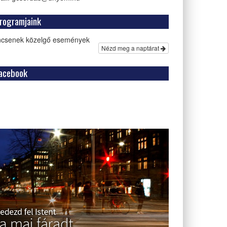
ogramjaink
ncsenek közelgő események
Nézd meg a naptárat
cebook