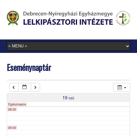
03:00
04:00
05:00
Eseménynaptár
06:00
07:00
19
csü
Egésznapos
08:00
09:00