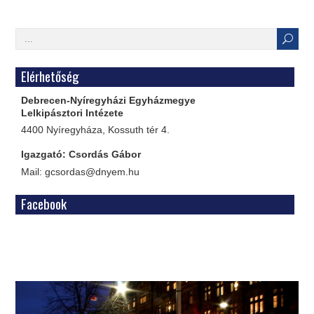
Elérhetőség
Debrecen-Nyíregyházi Egyházmegye
Lelkipásztori Intézete
4400 Nyíregyháza, Kossuth tér 4.
Igazgató: Csordás Gábor
Mail: gcsordas@dnyem.hu
Facebook
WordPress
Gallery