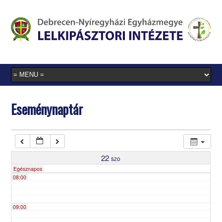
03:00
04:00
05:00
Eseménynaptár
06:00
07:00
22
szo
Egésznapos
08:00
09:00