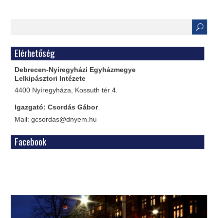
Elérhetőség
Debrecen-Nyíregyházi Egyházmegye
Lelkipásztori Intézete
4400 Nyíregyháza, Kossuth tér 4.
Igazgató: Csordás Gábor
Mail: gcsordas@dnyem.hu
Facebook
WordPress
Gallery