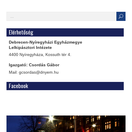
Elérhetőség
Debrecen-Nyíregyházi Egyházmegye
Lelkipásztori Intézete
4400 Nyíregyháza, Kossuth tér 4.
Igazgató: Csordás Gábor
Mail: gcsordas@dnyem.hu
Facebook
WordPress
Gallery